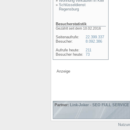
»
Wohnung verkaufen in Kiel
»
Schlüsseldienst
Regensburg
Besucherstatistik
Gezählt seit dem 10.02.2016
Seitenaufrufe:
22.399.337
Besucher:
8.092.386
Aufrufe heute:
211
Besucher heute:
73
Anzeige
Partner:
Link-Joker
-
SEO FULL SERVICE
Nutzun