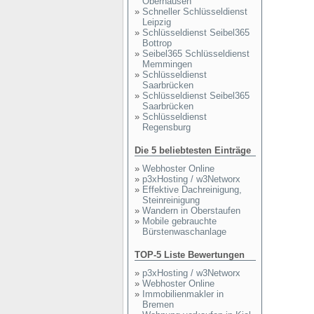
Oberhausen
»
Schneller Schlüsseldienst
Leipzig
»
Schlüsseldienst Seibel365
Bottrop
»
Seibel365 Schlüsseldienst
Memmingen
»
Schlüsseldienst
Saarbrücken
»
Schlüsseldienst Seibel365
Saarbrücken
»
Schlüsseldienst
Regensburg
Die 5 beliebtesten Einträge
»
Webhoster Online
»
p3xHosting / w3Networx
»
Effektive Dachreinigung,
Steinreinigung
»
Wandern in Oberstaufen
»
Mobile gebrauchte
Bürstenwaschanlage
TOP-5 Liste Bewertungen
»
p3xHosting / w3Networx
»
Webhoster Online
»
Immobilienmakler in
Bremen