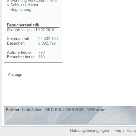
»
Wohnung verkaufen in Kiel
»
Schlüsseldienst
Regensburg
Besucherstatistik
Gezählt seit dem 10.02.2016
Seitenaufrufe:
22.402.130
Besucher:
8.092.799
Aufrufe heute:
770
Besucher heute:
180
Anzeige
Partner:
Link-Joker
-
SEO FULL SERVICE
-
W3Forum
Nutzungsbedingungen
Faq
Kont
|
|