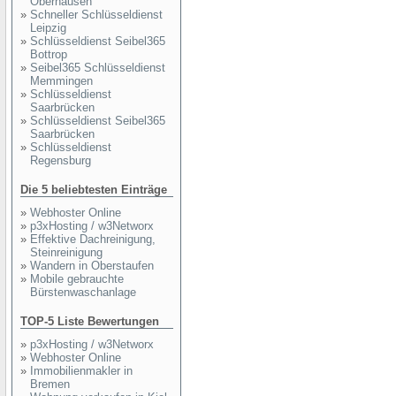
Oberhausen
»
Schneller Schlüsseldienst
Leipzig
»
Schlüsseldienst Seibel365
Bottrop
»
Seibel365 Schlüsseldienst
Memmingen
»
Schlüsseldienst
Saarbrücken
»
Schlüsseldienst Seibel365
Saarbrücken
»
Schlüsseldienst
Regensburg
Die 5 beliebtesten Einträge
»
Webhoster Online
»
p3xHosting / w3Networx
»
Effektive Dachreinigung,
Steinreinigung
»
Wandern in Oberstaufen
»
Mobile gebrauchte
Bürstenwaschanlage
TOP-5 Liste Bewertungen
»
p3xHosting / w3Networx
»
Webhoster Online
»
Immobilienmakler in
Bremen